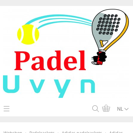
Home
NL
Webshop
Webshop
›
Padelrackets
›
Adidas padelrackets
›
Adidas