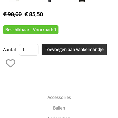
Schoenen
Tennis
€ 90,00
€ 85,50
Trainers Materiaal
Beschikbaar - Voorraad: 1
Aantal
Accessoires
Ballen