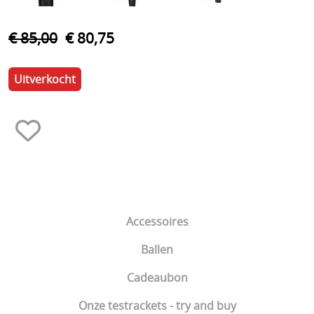
Schoenen
Tennis
€ 85,00
€ 80,75
Trainers Materiaal
Uitverkocht
Accessoires
Ballen
Cadeaubon
Onze testrackets - try and buy