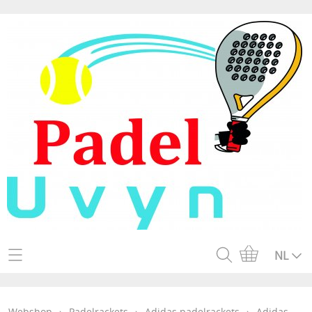
Home
NL
Webshop
Webshop
›
Padelrackets
›
Adidas padelrackets
›
Adidas