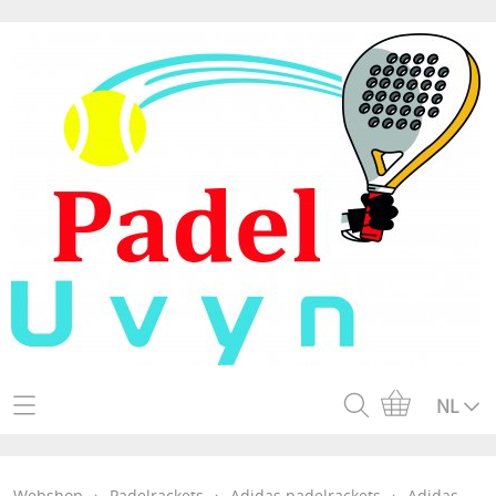
Home
NL
Webshop
Webshop
›
Padelrackets
›
Adidas padelrackets
›
Adidas