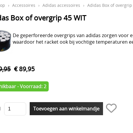
op
›
Accessoires
›
Adidas accessoires
›
Adidas Box of overgrip
das Box of overgrip 45 WIT
De geperforeerde overgrips van adidas zorgen voor
waardoor het racket ook bij vochtige temperaturen ee
9,95
€ 89,95
hikbaar - Voorraad: 2
l