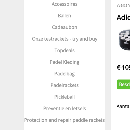
Accessoires
Websh
Ballen
Adi
Cadeaubon
Onze testrackets - try and buy
Topdeals
Padel Kleding
€ 10
Padelbag
Besc
Padelrackets
Pickleball
Aanta
Preventie en letsels
Protection and repair paddle rackets