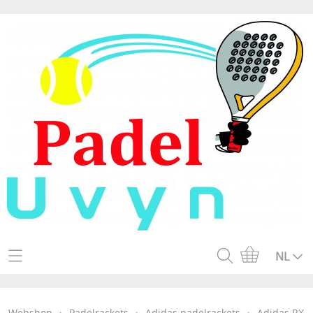
Home
NL
Webshop
Webshop
›
Padelrackets
›
Adidas padelrackets
›
Adidas RX