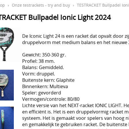
op
›
Onze testrackets - try and buy
›
TESTRACKET Bullpadel Ioni
TRACKET Bullpadel Ionic Light 2024
De Iconic Light 24 is een racket dat opvalt door z
druppelvorm met medium balans en het nieuwe 
Gewicht: 350-360 gr.
Profiel: 38 mm.
Balans: Gemiddeld.
Vorm: druppel.
Buitenste kern: Glaphite
Binnenkern: Multieva
Speler: gevorderd
Vermogen/controle: 80/80
Lichte versie van het NEXT-racket IONIC LIGHT. H
en efficiënt is. Het is een druppelvormig racket
systeem. Het is gemaakt voor spelers van hoog niv
en gemakkelijk te gebruiken racket. De buitenste 