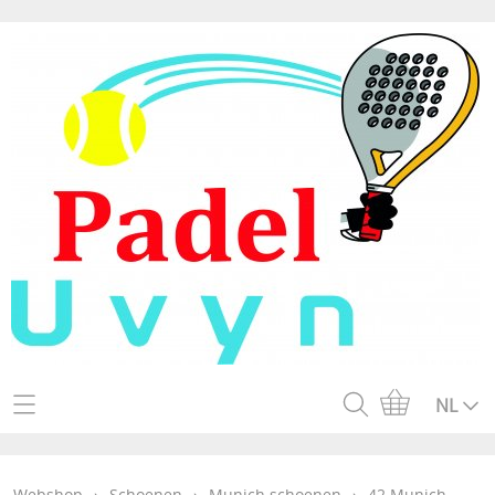
Home
NL
Webshop
Webshop
›
Schoenen
›
Munich schoenen
›
42 Munich