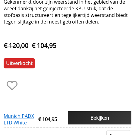
Schoenen
Gekenmerkt door zijn weerstand in het gebied van de
wreef dankzij het geïnjecteerde KPU-stuk, dat de
Tennis
stofbasis structureert en tegelijkertijd weerstand biedt
tegen slijtage in de meest getroffen delen.
Trainers Materiaal
€ 120,00
€ 104,95
Uitverkocht
Munich PADX
Bekijken
€ 104,95
LTD White