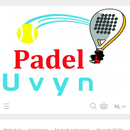
Home
NL
Webshop
Webshop
›
Schoenen
›
Munich schoenen
›
Munich PADX