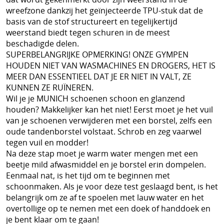
Schoenen
wreefzone dankzij het geïnjecteerde TPU-stuk dat de
basis van de stof structureert en tegelijkertijd
Tennis
weerstand biedt tegen schuren in de meest
Trainers Materiaal
beschadigde delen.
SUPERBELANGRIJKE OPMERKING! ONZE GYMPEN
HOUDEN NIET VAN WASMACHINES EN DROGERS, HET IS
MEER DAN ESSENTIEEL DAT JE ER NIET IN VALT, ZE
KUNNEN ZE RUÏNEREN.
Wil je je MUNICH schoenen schoon en glanzend
houden? Makkelijker kan het niet! Eerst moet je het vuil
van je schoenen verwijderen met een borstel, zelfs een
oude tandenborstel volstaat. Schrob en zeg vaarwel
tegen vuil en modder!
Na deze stap moet je warm water mengen met een
beetje mild afwasmiddel en je borstel erin dompelen.
Eenmaal nat, is het tijd om te beginnen met
schoonmaken. Als je voor deze test geslaagd bent, is het
belangrijk om ze af te spoelen met lauw water en het
overtollige op te nemen met een doek of handdoek en
je bent klaar om te gaan!