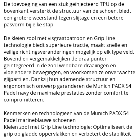
Schoenen
De toevoeging van een stuk geïnjecteerd TPU op de
bovenkant versterkt de structuur van de schoen, biedt
Tennis
een grotere weerstand tegen slijtage en een betere
pasvorm bij elke stap.
Trainers Materiaal
De kleien zool met visgraatpatroon en Grip Line
technologie biedt superieure tractie, maakt snelle en
veilige richtingsveranderingen mogelijk op elk type veld.
Bovendien vergemakkelijken de draaipunten
geïntegreerd in de zool wendbare draaiingen en
vloeiendere bewegingen, en voorkomen ze onverwachte
glijpartijen. Dankzij hun ademende structuur en
ergonomisch ontwerp garanderen de Munich PADX 54
Padel navy de maximale prestaties zonder comfort te
compromitteren.
Kenmerken en technologieën van de Munich PADX 54
Padel marineblauwe schoenen
Kleien zool met Grip Line technologie: Optimaliseert de
grip op gladde oppervlakken en verbetert de stabiliteit