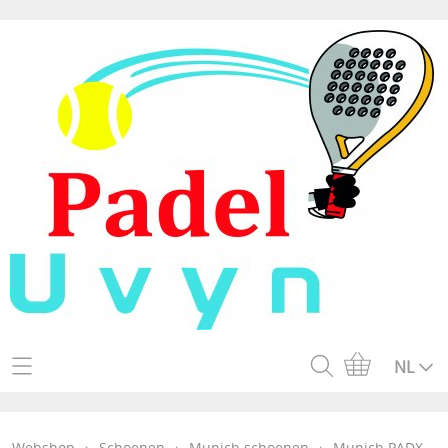
Home
NL
Webshop
Webshop
›
Schoenen
›
Munich schoenen
›
Munich PADX