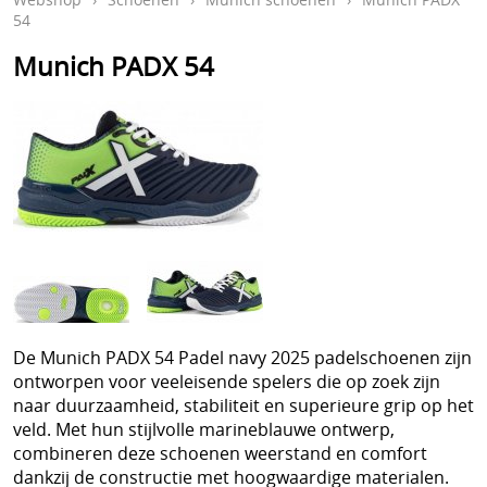
Accessoires
Mijn account
54
Ballen
Munich PADX 54
Info en Contact
Cadeaubon
Blog
Onze testrackets - try and buy
Retour-, garantie en verz
Topdeals
Padel Kleding
Padelbag
Padelrackets
De Munich PADX 54 Padel navy 2025 padelschoenen zijn
Pickleball
ontworpen voor veeleisende spelers die op zoek zijn
Preventie en letsels
naar duurzaamheid, stabiliteit en superieure grip op het
veld. Met hun stijlvolle marineblauwe ontwerp,
Protection and repair paddle rackets Distribution
combineren deze schoenen weerstand en comfort
dankzij de constructie met hoogwaardige materialen.