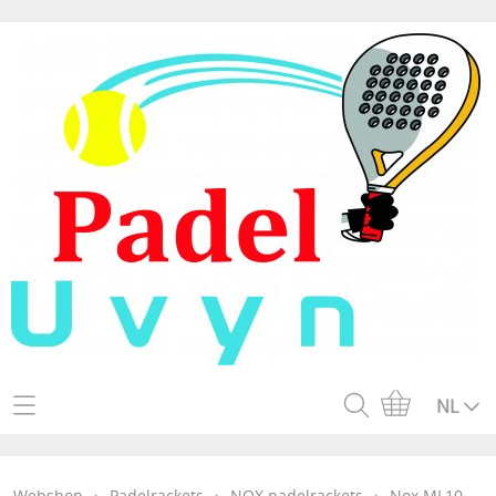
Home
NL
Webshop
Webshop
›
Padelrackets
›
NOX padelrackets
›
Nox ML10