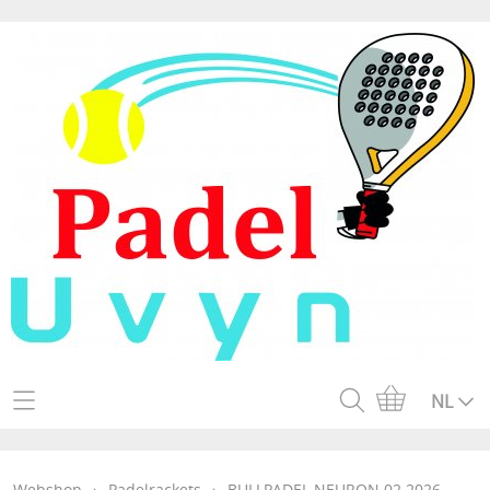
Home
NL
Webshop
Webshop
›
Padelrackets
›
BULLPADEL NEURON 02 2026