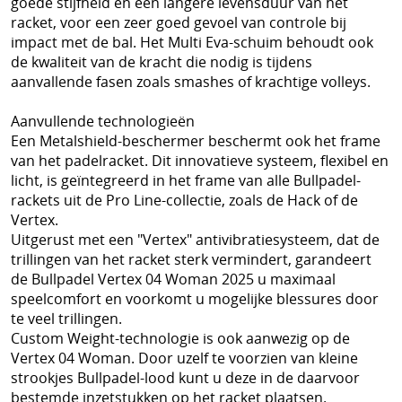
goede stijfheid en een langere levensduur van het
racket, voor een zeer goed gevoel van controle bij
impact met de bal. Het Multi Eva-schuim behoudt ook
de kwaliteit van de kracht die nodig is tijdens
aanvallende fasen zoals smashes of krachtige volleys.
Aanvullende technologieën
Een Metalshield-beschermer beschermt ook het frame
van het padelracket. Dit innovatieve systeem, flexibel en
licht, is geïntegreerd in het frame van alle Bullpadel-
rackets uit de Pro Line-collectie, zoals de Hack of de
Vertex.
Uitgerust met een "Vertex" antivibratiesysteem, dat de
trillingen van het racket sterk vermindert, garandeert
de Bullpadel Vertex 04 Woman 2025 u maximaal
speelcomfort en voorkomt u mogelijke blessures door
te veel trillingen.
Custom Weight-technologie is ook aanwezig op de
Vertex 04 Woman. Door uzelf te voorzien van kleine
strookjes Bullpadel-lood kunt u deze in de daarvoor
bestemde inzetstukken op het racket plaatsen.