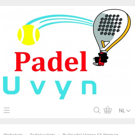
Home
NL
Webshop
Webshop
›
Padelrackets
›
Bullpadel Vertex 04 Woman -