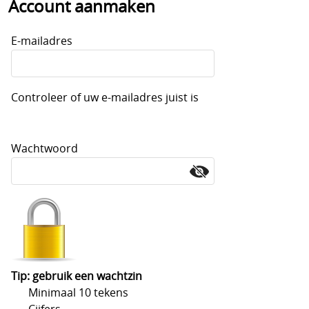
Account aanmaken
Accessoires
Mijn account
Ballen
E-mailadres
Info en Contact
Cadeaubon
Blog
Onze testrackets - try and buy
Controleer of uw e-mailadres juist is
Retour-, garantie en verz
Topdeals
Padel Kleding
Wachtwoord
Padelbag
Padelrackets
Pickleball
Preventie en letsels
Tip: gebruik een wachtzin
Protection and repair paddle rackets Distribution
Minimaal 10 tekens
Cijfers