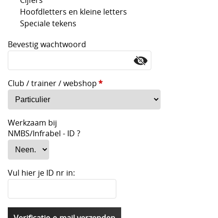
Schoenen
Hoofdletters en kleine letters
Tennis
Speciale tekens
Trainers Materiaal
Bevestig wachtwoord
Club / trainer / webshop
*
Werkzaam bij
NMBS/Infrabel - ID ?
Vul hier je ID nr in: