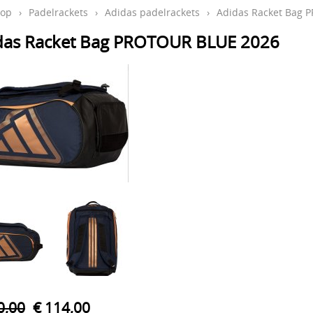
op
›
Padelrackets
›
Adidas padelrackets
›
Adidas Racket Bag 
das Racket Bag PROTOUR BLUE 2026
0,00
€ 114,00