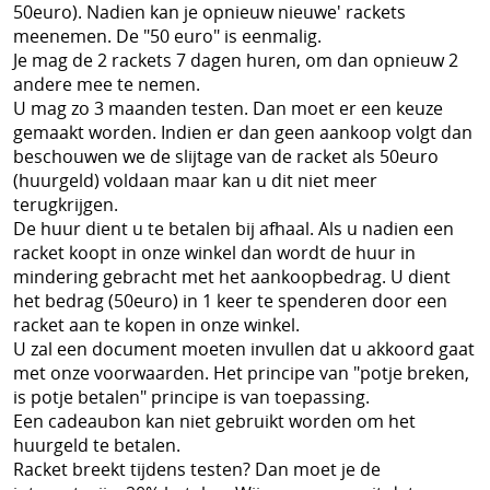
Schoenen
50euro). Nadien kan je opnieuw nieuwe' rackets
meenemen. De "50 euro" is eenmalig.
Tennis
Je mag de 2 rackets 7 dagen huren, om dan opnieuw 2
andere mee te nemen.
Trainers Materiaal
U mag zo 3 maanden testen. Dan moet er een keuze
gemaakt worden. Indien er dan geen aankoop volgt dan
beschouwen we de slijtage van de racket als 50euro
(huurgeld) voldaan maar kan u dit niet meer
terugkrijgen.
De huur dient u te betalen bij afhaal. Als u nadien een
racket koopt in onze winkel dan wordt de huur in
mindering gebracht met het aankoopbedrag. U dient
het bedrag (50euro) in 1 keer te spenderen door een
racket aan te kopen in onze winkel.
U zal een document moeten invullen dat u akkoord gaat
met onze voorwaarden. Het principe van "potje breken,
is potje betalen" principe is van toepassing.
Een cadeaubon kan niet gebruikt worden om het
huurgeld te betalen.
Racket breekt tijdens testen? Dan moet je de