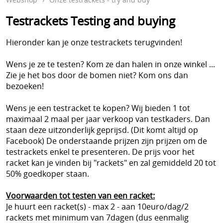
Accessoires
Mijn account
Testrackets Testing and buying
Ballen
Info en Contact
Hieronder kan je onze testrackets terugvinden!
Cadeaubon
Blog
Wens je ze te testen? Kom ze dan halen in onze winkel ...
Onze testrackets - try and buy
Zie je het bos door de bomen niet? Kom ons dan
Retour-, garantie en verz
Topdeals
bezoeken!
Padel Kleding
Wens je een testracket te kopen? Wij bieden 1 tot
maximaal 2 maal per jaar verkoop van testkaders. Dan
Padelbag
staan deze uitzonderlijk geprijsd. (Dit komt altijd op
Facebook) De onderstaande prijzen zijn prijzen om de
Padelrackets
testrackets enkel te presenteren. De prijs voor het
racket kan je vinden bij "rackets" en zal gemiddeld 20 tot
Pickleball
50% goedkoper staan.
Preventie en letsels
Voorwaarden tot testen van een racket:
Protection and repair paddle rackets Distribution
Je huurt een racket(s) - max 2 - aan 10euro/dag/2
rackets met minimum van 7dagen (dus eenmalig