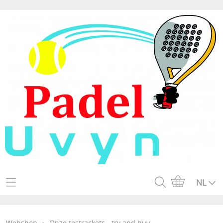
Home
NL
Webshop
Webshop
›
Onze testrackets - try and buy