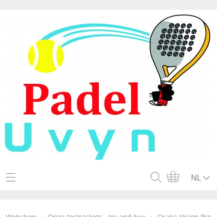
Home
NL
Webshop
Webshop
›
Onze testrackets - try and buy
›
Osaka Vision Pro