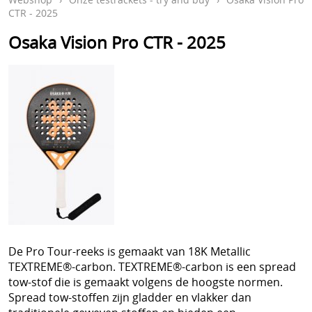
Accessoires
Mijn account
CTR - 2025
Ballen
Osaka Vision Pro CTR - 2025
Info en Contact
Cadeaubon
Blog
Onze testrackets - try and buy
Retour-, garantie en verz
Topdeals
Padel Kleding
Padelbag
Padelrackets
Pickleball
De Pro Tour-reeks is gemaakt van 18K Metallic
Preventie en letsels
TEXTREME®-carbon. TEXTREME®-carbon is een spread
tow-stof die is gemaakt volgens de hoogste normen.
Protection and repair paddle rackets Distribution
Spread tow-stoffen zijn gladder en vlakker dan